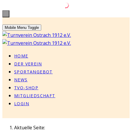
Previous
Previous
Next
Next
Year
Month
Year
Month
Mobile Menu Toggle
HOME
DER VEREIN
SPORTANGEBOT
NEWS
TVO-SHOP
MITGLIEDSCHAFT
LOGIN
Aktuelle Seite: